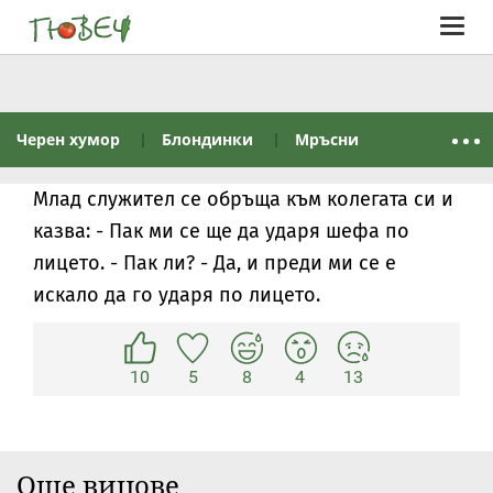
Togg
navig
Черен хумор
Блондинки
Мръсни
Млад служител се обръща към колегата си и
казва: - Пак ми се ще да ударя шефа по
лицето. - Пак ли? - Да, и преди ми се е
искало да го ударя по лицето.
10
5
8
4
13
Още вицове