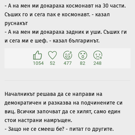
- А на мен ми докараха космонавт на 30 части.
Съших го и сега пак е космонавт. - казал
руснакът
- А на мен ми докараха задник и уши. Съших ги
и сега ми е шеф. - казал българинът.
1054
52
477
82
248
Началникът решава да се направи на
демократичен и разказва на подчинените си
виц. Всички започват да се хилят, само един
стои настрани намръщен.
- Защо не се смееш бе? - питат го другите.