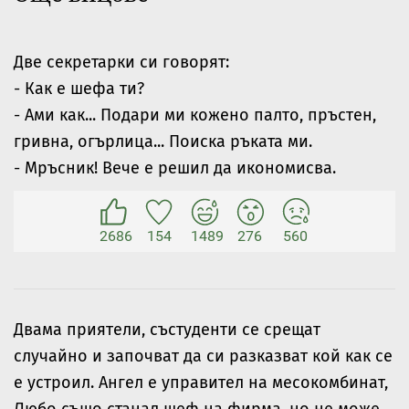
Две секретарки си говорят:
- Как е шефа ти?
- Ами как... Подари ми кожено палто, пръстен,
гривна, огърлица... Поиска ръката ми.
- Мръсник! Вече е решил да икономисва.
2686
154
1489
276
560
Двама приятели, състуденти се срещат
случайно и започват да си разказват кой как се
е устроил. Ангел е управител на месокомбинат,