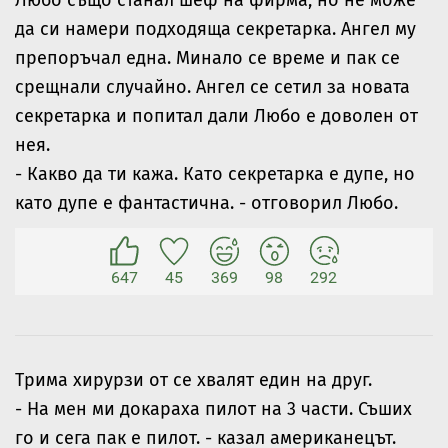
Любо също станал шеф на фирма, но не може
да си намери подходяща секретарка. Ангел му
препоръчал една. Минало се време и пак се
срещнали случайно. Ангел се сетил за новата
секретарка и попитал дали Любо е доволен от
нея.
- Какво да ти кажа. Като секретарка е дупе, но
като дупе е фантастична. - отговорил Любо.
647
45
369
98
292
Трима хирурзи от се хвалят един на друг.
- На мен ми докараха пилот на 3 части. Съших
го и сега пак е пилот. - казал американецът.