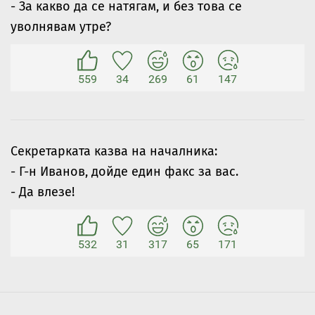
- За какво да се натягам, и без това се
уволнявам утре?
559
34
269
61
147
Секретарката казва на началника:
- Г-н Иванов, дойде един факс за вас.
- Да влезе!
532
31
317
65
171