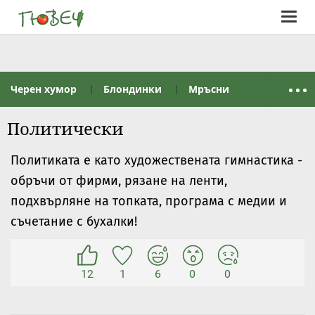
Togg
navig
Черен хумор
Блондинки
Мръсни
Политически
Политиката е като художествената гимнастика -
обръчи от фирми, рязане на ленти,
подхвърляне на топката, програма с медии и
съчетание с бухалки!
12
1
6
0
0