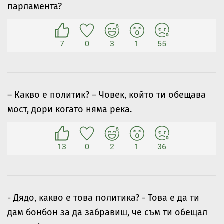
парламента?
7
0
3
1
55
– Какво е политик? – Човек, който ти обещава
мост, дори когато няма река.
13
0
2
1
36
- Дядо, какво е това политика? - Това е да ти
дам бонбон за да забравиш, че съм ти обещал