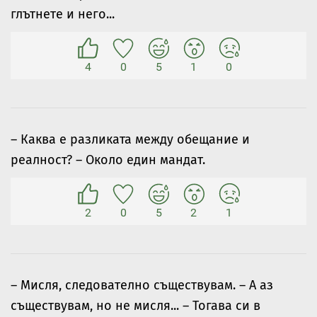
глътнете и него...
4
0
5
1
0
– Каква е разликата между обещание и
реалност? – Около един мандат.
2
0
5
2
1
– Мисля, следователно съществувам. – А аз
съществувам, но не мисля... – Тогава си в