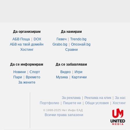
Да организирам
Да намирам
АБВ Поща
|
DOX
Гювеч
|
Trendo.bg
АБВ на твой домейн
Grabo.bg
|
Опознай.bg
Хостинг
Сравни
Да се информирам
Да се забавлявам
Новини
|
Спорт
Видео
|
Игри
Пари
|
Времето
Музика
|
Картички
За жените
За реклама
|
Реклама на клик
|
За нас
Портфолио
|
Пишете ни
|
Общи условия
|
Хостинг
© 1998-2025 Нет Инфо ЕАД
Всички права запазени