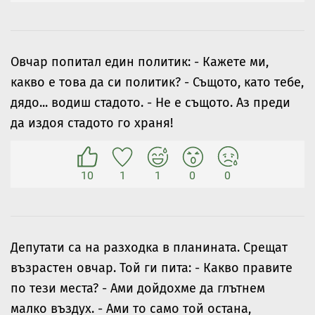
Овчар попитал един политик: - Кажете ми,
какво е това да си политик? - Същото, като тебе,
дядо... водиш стадото. - Не е същото. Аз преди
да издоя стадото го храня!
10
1
1
0
0
Депутати са на разходка в планината. Срещат
възрастен овчар. Той ги пита: - Какво правите
по тези места? - Ами дойдохме да глътнем
малко въздух. - Ами то само той остана,