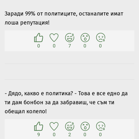
Заради 99% от политиците, останалите имат
лоша репутация!
0
0
7
0
0
- Дядо, какво е политика? - Това е все едно да
ти дам бонбон за да забравиш, че съм ти
обещал колело!
9
0
2
0
0