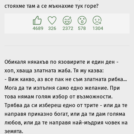
стояхме там а се мъкнахме тук горе?
4689
326
2372
578
1304
Обикаля някакъв по язовирите и един ден -
хоп, хваща златната жаба. Тя му казва:
- Виж какво, аз все пак не съм златната рибка...
Мога да ти изпълня само едно желание. При
това нямам голям избор от възможности.
Трябва да си избереш едно от трите - или да те
направя приказно богат, или да ти дам голяма
любов, или да те направя най-мъдрия човек на
земята.