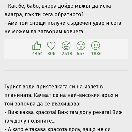
- Как бе, бабо, вчера дойде мъжът да иска
виагра, пък ти сега обратното?
- Ами той снощи получи сърдечен удар и сега
не можем да затворим ковчега.
4454
305
2518
657
1836
Турист води приятелката си на излет в
планината. Качват се на най-високия връх и
той започва да се възхищава:
- Виж каква красота! Виж там долу реката! Виж
там долу поляните...
- А като е такава красота долу, защо не си