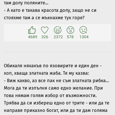
там долу поляните...
- А като е такава красота долу, защо не си
стояхме там а се мъкнахме тук горе?
4689
326
2372
578
1304
Обикаля някакъв по язовирите и един ден -
хоп, хваща златната жаба. Тя му казва:
- Виж какво, аз все пак не съм златната рибка...
Мога да ти изпълня само едно желание. При
това нямам голям избор от възможности.
Трябва да си избереш едно от трите - или да те
направя приказно богат, или да ти дам голяма