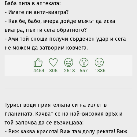
Баба пита в аптеката:
- Имате ли анти-виагра?
- Как бе, бабо, вчера дойде мъжът да иска
виагра, пък ти сега обратното?
- Ами той снощи получи сърдечен удар и сега
не можем да затворим ковчега.
4454
305
2518
657
1836
Турист води приятелката си на излет в
планината. Качват се на най-високия връх и
той започва да се възхищава:
- Виж каква красота! Виж там долу реката! Виж