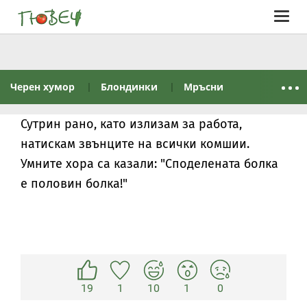
Togg
navig
Черен хумор
Блондинки
Мръсни
Сутрин рано, като излизам за работа,
натискам звънците на всички комшии.
Умните хора са казали: "Споделената болка
е половин болка!"
19
1
10
1
0