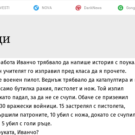
VESTI
NOVA
DarikNews
Gong
ци
абота Иванчо трябвало да напише история с поука
н учителят го изправил пред класа да я прочете.
е военен пилот. Веднъж трябвало да катапултира и 
 само бутилка ракия, пистолет и нож. Той изпил
като падал, за да не се счупи. Обаче се приземил
30 вражески войници. 15 застрелял с пистолета,
ършили патроните, 10 убил с ножа, докато се счупи
 5 убил с голи ръце.
оуката, Иванчо?