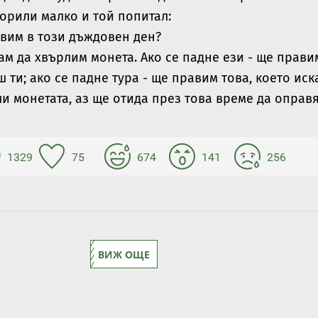
ворили малко и той попитал:
авим в този дъждовен ден?
ам да хвърлим монета. Ако се падне ези - ще прави
ш ти; ако се падне тура - ще правим това, което иск
ли монетата, аз ще отида през това време да оправ
1329
75
674
141
256
ВИЖ ОЩЕ