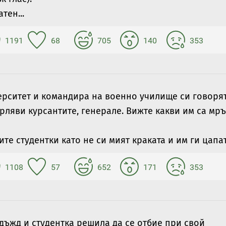
тен...
1191
68
705
140
353
ерситет и командира на военно училище си говорят
ърляви курсантите, генерале. Вижте какви им са мр
ите студентки като не си мият краката и им ги цапат.
1108
57
652
171
353
дъжд и студентка решила да се отбие при свой