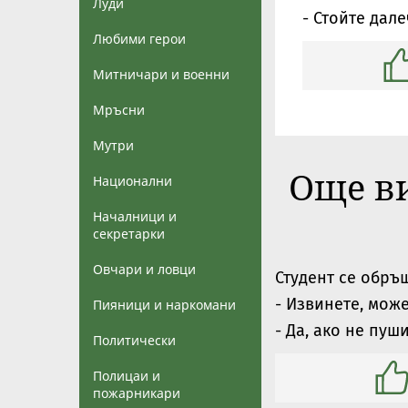
Луди
- Стойте дале
Любими герои
Митничари и военни
Мръсни
Мутри
Още в
Национални
Началници и
секретарки
Овчари и ловци
Студент се обръ
- Извинете, може
Пияници и наркомани
- Да, ако не пуши
Политически
Полицаи и
пожарникари