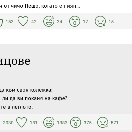
ч от чичо Пешо, когато е пиян...
153
42
34
17
15
ицове
ща към своя колежка:
 ли да ви поканя на кафе?
те в леглото.
3030
181
1383
375
571