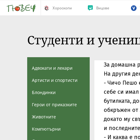
Хороскопи
Вицове
Студенти и учени
За домашна р
Адвокати и лекари
На другия де
Артисти и спортисти
- Чичо Пешо 
себе си имал
Блондинки
бутилката, до
Герои от приказките
обкръжен от 
Животните
докато му св
и последните
Компютърни
- И каква е п