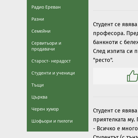
Радио Ереван
Разни
Студент се явяв
Семейни
професора. Пред
банкноти с бележ
Сервитьори и
продавачи
След изпита си п
"ресто".
Старост- нерадост
Студенти и ученици
Тъщи
Църква
Черен хумор
Студент се явява
приятелката му.
Шофьори и пилоти
- Всичко е мног
Студентът (с тънъ