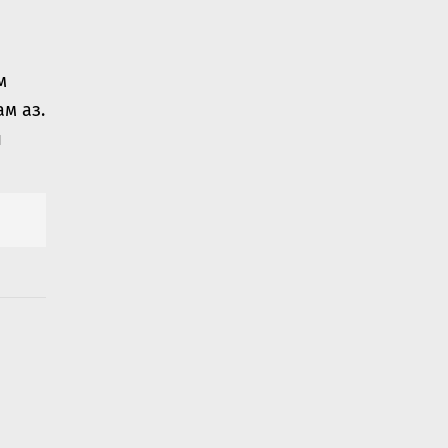
м
ам аз.
я