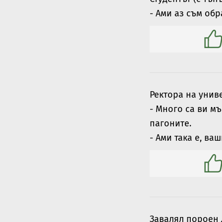
- Ами аз съм обра
Ректора на унив
- Много са ви м
пагоните.
- Ами така е, ваш
Завалял пороен 