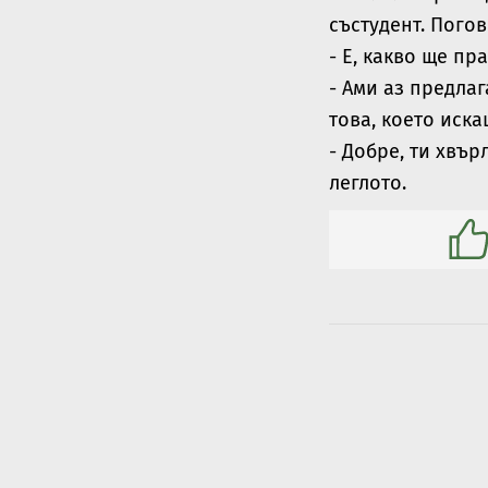
състудент. Пого
- Е, какво ще пр
- Ами аз предлаг
това, което иска
- Добре, ти хвър
леглото.