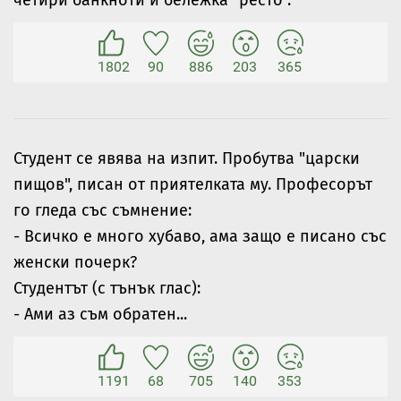
четири банкноти и бележка "ресто".
1802
90
886
203
365
Студент се явява на изпит. Пробутва "царски
пищов", писан от приятелката му. Професорът
го гледа със съмнение:
- Всичко е много хубаво, ама защо е писано със
женски почерк?
Студентът (с тънък глас):
- Ами аз съм обратен...
1191
68
705
140
353