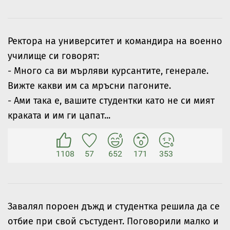
Ректора на университет и командира на военно
училище си говорят:
- Много са ви мърляви курсантите, генерале.
Вижте какви им са мръсни пагоните.
- Ами така е, вашите студентки като не си мият
краката и им ги цапат...
1108
57
652
171
353
Завалял пороен дъжд и студентка решила да се
отбие при свой състудент. Поговорили малко и