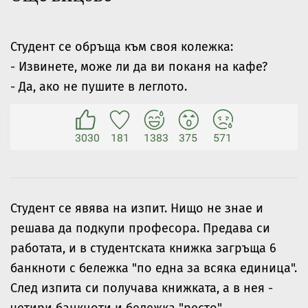
Студент се обръща към своя колежка:
- Извинете, може ли да ви поканя на кафе?
- Да, ако не пушите в леглото.
3030
181
1383
375
571
Студент се явява на изпит. Нищо не знае и
решава да подкупи професора. Предава си
работата, и в студентската книжка загръща 6
банкноти с бележка "по една за всяка единица".
След изпита си получава книжката, а в нея -