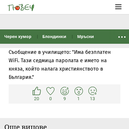
Togg
navig
Черен хумор
Блондинки
Мръсни
Съобщение в училището: "Има безплатен
WiFi. Тази седмица паролата е името на
княза, който налага християнството в
България."
20
0
9
1
13
Още вицове